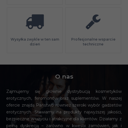
Profesjonalne wsparcie
Wysyłka zwykle w ten sam
techniczne
dzień
O nas
Zajmujemy się głównie dystrybucją kosmetyków
erotycznych, feromonów oraz suplementów. W naszej
ofercie znajdą Państwo również szeroki wybór gadżetów
erotycznych. Stawiamy na produkty najwyższej jakości,
bezpieczne w użyciu i atrakcyjne dla klientów. Działamy z
pełną dyskrecją – zarówno w kwestii zamówień, jak i