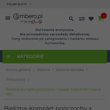
currency_h
POLSKI ZŁOTY
0
Hurtownia erotyczna.
Nie prowadzimy sprzedaży detalicznej.
Ceny widoczne po zalogowaniu i nadaniu statusu
hurtownika.
KATEGORIE
Strona główna
Bielizna
Bielizna damska
Pończochy
Bielizna-Komplet pończochy + pasek SHADOW Czarne
M/L
Bielizna-Komplet pończochy +