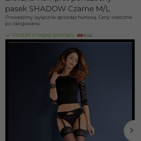
pasek SHADOW Czarne M/L
Prowadzimy wyłącznie sprzedaż hurtową. Ceny widoczne
po zalogowaniu.
Produkt w ciągłej sprzedaży
6 szt.