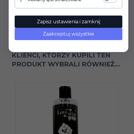
Prowadzimy wyłącznie sprzedaż hurtową.
P
Ceny widoczne po zalogowaniu.
Zapisz ustawienia i zamknij
Zaakceptuj wszystkie
KLIENCI, KTÓRZY KUPILI TEN
PRODUKT WYBRALI RÓWNIEŻ...