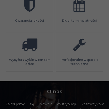
Gwarancja jakości
Długi termin płatności
Profesjonalne wsparcie
Wysyłka zwykle w ten sam
techniczne
dzień
O nas
Zajmujemy się głównie dystrybucją kosmetyków