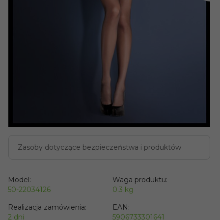
Zasoby dotyczące bezpieczeństwa i produktów
Model:
Waga produktu:
50-22034126
0.3
kg
Realizacja zamówienia:
EAN:
2 dni
5906733301641