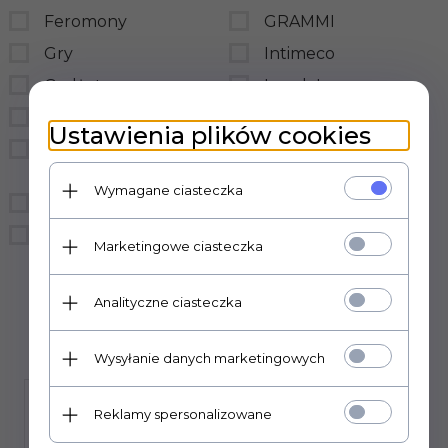
Feromony
GRAMMI
Gry
Intimeco
Gadżety
LovelyLovers
BDSM
LoveStim
Ustawienia plików cookies
Prezerwatywy
LSDI
hurtownia
medica-group
Wymagane ciasteczka
Bielizna
MedTime
Śmieszne
sensual
Marketingowe ciasteczka
Sexual Health Series
Analityczne ciasteczka
Wysyłanie danych marketingowych
Reklamy spersonalizowane