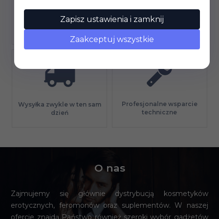
Zapisz ustawienia i zamknij
Gwarancja jakości
Długi termin płatności
Zaakceptuj wszystkie
Profesjonalne wsparcie
Wysyłka zwykle w ten sam
techniczne
dzień
O nas
Zajmujemy się głównie dystrybucją kosmetyków
erotycznych, feromonów oraz suplementów. W naszej
ofercie znajdą Państwo również szeroki wybór gadżetów