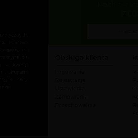
Nie chcesz że
Zapis
rotycznych,
ajdą Państwo
Stawiamy na
Obsługa klienta
I
trakcyjne dla
o w kwestii
Logowanie
M
mi, sklepami
encyjne ceny
Rejestracja
P
ności.
Ustawienia
O
Zamówienia
Ko
Przechowalnia
R
F