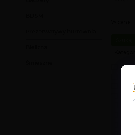
Gadżety
BDSM
W cenie:
Prezerwatywy hurtownia
Bielizna
Kategor
Śmieszne
Drog
Fero
Gry
Gadż
BDS
Prez
Bieli
Śmie