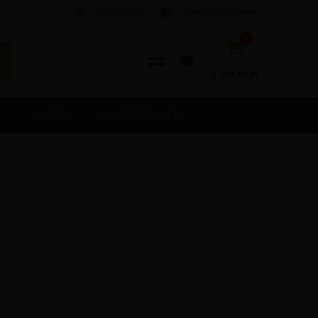
ZALOGUJ SIĘ
ZAREJESTRUJ MNIE
0
0.00
PLN
I
AKCJE
WYPRZEDAŻE