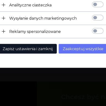
Analityczne ciasteczka
Potwierdź ukończenie 18 roku życia.
sen
Sex
Wysyłanie danych marketingowych
Mam 18 lat
Wyjdź
Reklamy spersonalizowane
Zapisz ustawienia i zamknij
Zaakceptuj wszystkie
Wysyłka zwykle w ten 
Długi termin płatności
dzień
Chcesz być n