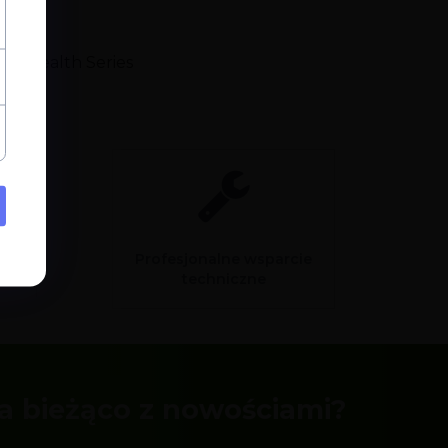
sual
ual Health Series
Profesjonalne wsparcie
sam
techniczne
a bieżąco z nowościami?