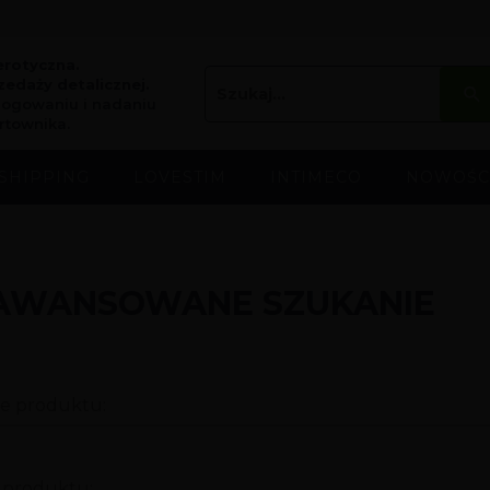
erotyczna.
edaży detalicznej.
logowaniu i nadaniu
rtownika.
SHIPPING
LOVESTIM
INTIMECO
NOWOŚC
AWANSOWANE SZUKANIE
e produktu:
e produktu: