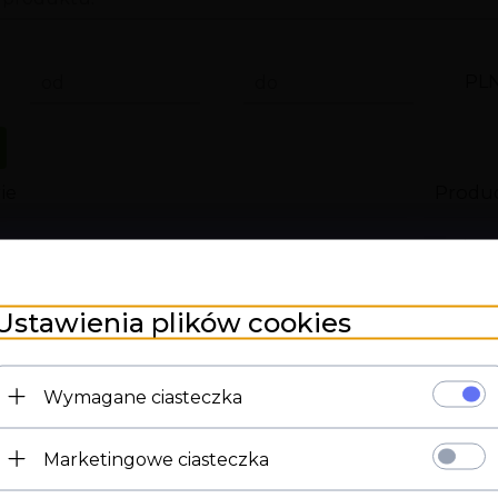
PL
od
do
ie
Produ
eria intymna
boss
mony
GR
Ustawienia plików cookies
Int
ety
Lov
M
Lov
Wymagane ciasteczka
erwatywy hurtownia
LSD
Marketingowe ciasteczka
zna
med
Strona 18+
szne
Me