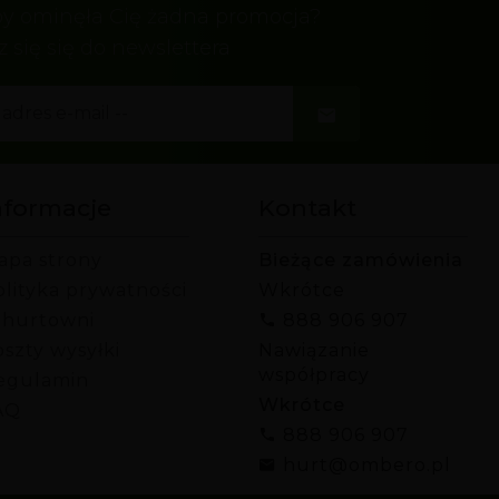
by ominęła Cię żadna promocja?
z się się do newslettera
nformacje
Kontakt
apa strony
Bieżące zamówienia
olityka prywatności
Wkrótce
 hurtowni
888 906 907
szty wysyłki
Nawiązanie
współpracy
egulamin
Wkrótce
AQ
888 906 907
hurt@ombero.pl