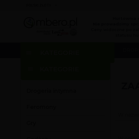
currency_h
POLSKI ZŁOTY
Hurtownia 
Nie prowadzimy sprz
Ceny widoczne po za
statusu hu
DROP
KATEGORIE
KATEGORIE
ZA
Drogeria intymna
Feromony
W nazwi
Gry
W opisi