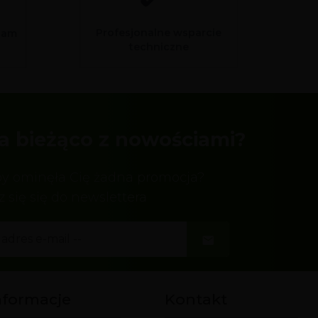
Profesjonalne wsparcie
sam
techniczne
a bieżąco z nowościami?
by ominęła Cię żadna promocja?
z się się do newslettera
nformacje
Kontakt