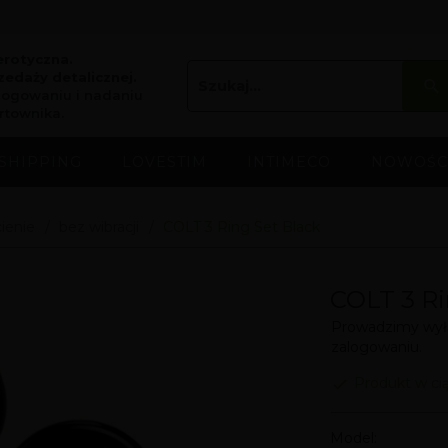
erotyczna.
edaży detalicznej.
logowaniu i nadaniu
rtownika.
SHIPPING
LOVESTIM
INTIMECO
NOWOŚC
cienie
bez wibracji
COLT 3 Ring Set Black
COLT 3 Ri
Prowadzimy wyłą
zalogowaniu.
Produkt w ci
Model: