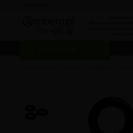
currency_h
POLSKI ZŁOTY
Hurtownia 
Nie prowadzimy sprz
Ceny widoczne po za
statusu hu
DROP
KATEGORIE
Strona główna
Gadżety
Dla Mężczyzn
pierś