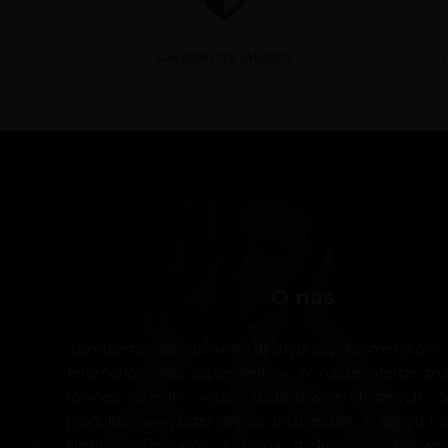
Gwarancja jakości
O nas
Zajmujemy się głównie dystrybucją kosmetyków e
feromonów oraz suplementów. W naszej ofercie zn
również szeroki wybór gadżetów erotycznych. 
produkty najwyższej jakości, bezpieczne w użyciu i a
klientów. Działamy z pełną dyskrecją – zarówn