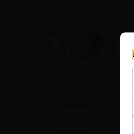
COLT Enhancer Rings
Trip
Transparent
Prowadzimy wyłącznie sprzedaż
Prow
hurtową. Ceny widoczne po
hu
zalogowaniu.