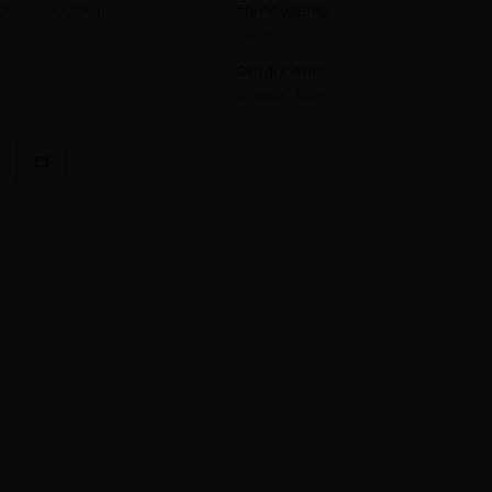
CK
0.3
kg
zamówienia:
2 dni
Producent:
boss of toys