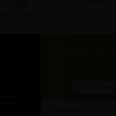
Wysyłka zwykle w ten 
Długi termin płatności
dzień
Chcesz być n
Nie chcesz że
Zapis
rotycznych,
ajdą Państwo
Stawiamy na
Obsługa klienta
I
trakcyjne dla
o w kwestii