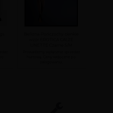
ngs
Bielizna-Pończochy cienkie
HARD
wzór EROTICA CALZE
GĘSTY
LINETTE Czarne S/M
ŻEL
edaż
Prowadzimy wyłącznie sprzedaż
Prowadzim
po
hurtową. Ceny widoczne po
hurtową
zalogowaniu.