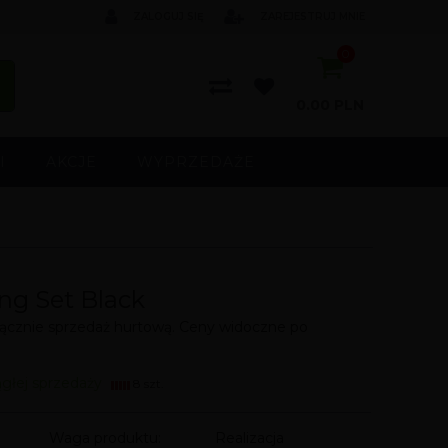
ZALOGUJ SIĘ
ZAREJESTRUJ MNIE
0
0.00
PLN
I
AKCJE
WYPRZEDAŻE
ng Set Black
cznie sprzedaż hurtową. Ceny widoczne po
ągłej sprzedaży
8 szt.
Waga produktu:
Realizacja